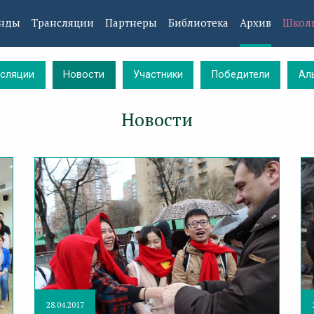
нды
Трансляции
Партнеры
Библиотека
Архив
Школ
нсляции
Новости
Участники
Победители
Ал
Новости
28.04.2017