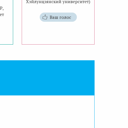
Хэйлунцзянский университет)
Р,
ет
Ваш голос