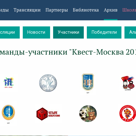
нды
Трансляции
Партнеры
Библиотека
Архив
Школ
нсляции
Новости
Участники
Победители
Ал
манды-участники "Квест-Москва 20