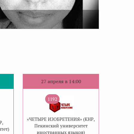
«СОЛНЕЧНЫЕ
27 апреля в 14:00
1192
«ЧЕТЫРЕ ИЗОБРЕТЕНИЯ» (КНР,
Р,
Пекинский университет
тет)
иностранных языков)