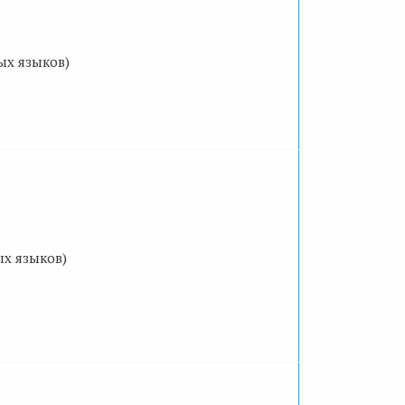
х языков)
х языков)