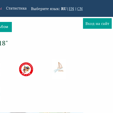
ы
Статистика
Выберите язык:
RU
EN
CN
Вход на сайт
ьбом
18"